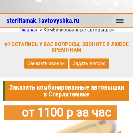
Меню
sterlitamak.1avtovyshka.ru
Главная
->
Комбинированные автовышки
ОСТАЛИСЬ У ВАС ВОПРОСЫ, ЗВОНИТЕ В ЛЮБОЕ
ВРЕМЯ НАМ
Заказать звонок
Задать вопрос
Заказать комбинированные автовышки
в Стерлитамаке
от 1100 р за час